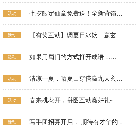
七夕限定仙章免费送！全新背饰等你来拿
活动
【有奖互动】调夏日冰饮，赢玄云幻诀！
活动
如果用蜀门的方式打开成语……
活动
清凉一夏，晒夏日穿搭赢九天玄羽！
活动
春来桃花开，拼图互动赢好礼~
活动
写手团招募开启， 期待有才华的你加入！
活动