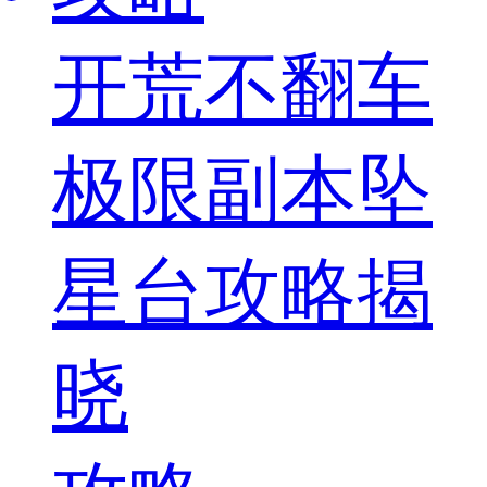
开荒不翻车
极限副本坠
星台攻略揭
晓