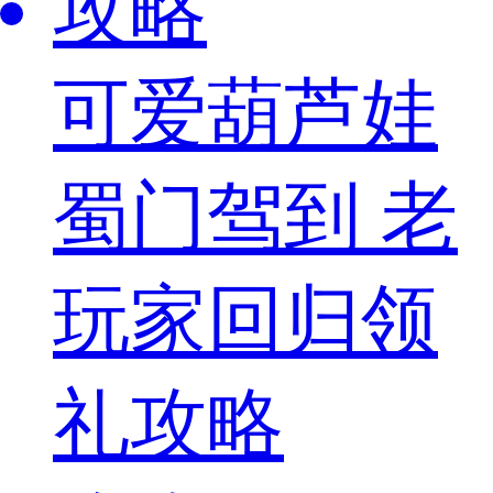
攻略
可爱葫芦娃
蜀门驾到 老
玩家回归领
礼攻略