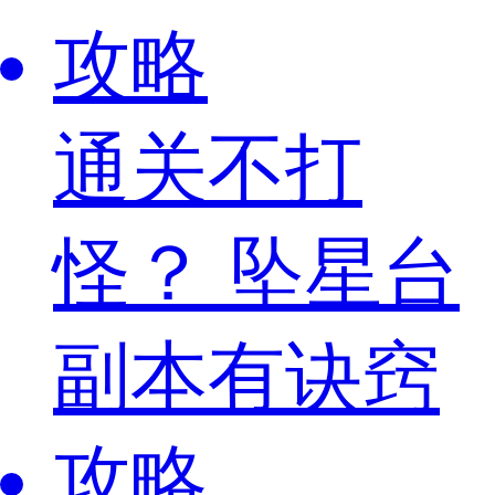
攻略
通关不打
怪？ 坠星台
副本有诀窍
攻略