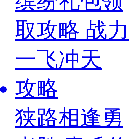
缤纷礼包领
取攻略 战力
一飞冲天
攻略
狭路相逢勇